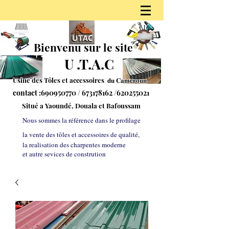
Bienvenu sur le site
U
.
T.A.C
Usine des Tôles et accessoires 𝐝𝐮
𝐂𝐚𝐦𝐞𝐫𝐨𝐮𝐧
contact :
690950770
/
673178162
/620255021
S
itué a Yaoundé, Douala et Bafoussam
Nous sommes la référe
nce dans le profilage
la vente des tôles et accessoires de qualité,
la realisation des charpentes moderne
et autre sevices de constrution