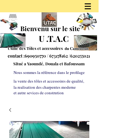
Bienvenu sur le site
U
.
T.A.C
Usine des Tôles et accessoires 𝐝𝐮
𝐂𝐚𝐦𝐞𝐫𝐨𝐮𝐧
contact :
690950770
/
673178162
/620255021
S
itué a Yaoundé, Douala et Bafoussam
Nous sommes la référe
nce dans le profilage
la vente des tôles et accessoires de qualité,
la realisation des charpentes moderne
et autre sevices de constrution