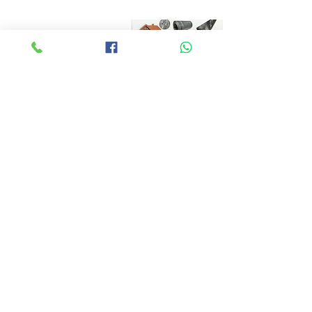
Localisation au Cameroun
**Yaoundé:
690950770
Nous somme au niveau de ENEO Olembé (-
Nous somme aussi au niveau de l'échangeur Mvan
Nous somme également au niveau de tradex Emana
**Douala:
673178162
Nous somme au niveau de carrefour Marché rail BONABERI
Nous somme aussi au niveau du
Commisariat 10 ème Ndogbong
Nous somme également au niveau du Rond point Maéture Bonamoussardi
**Bafoussam:
620255021
Nous somme au niveau de
Entré cathédrale marché B
Nous somme aussi au niveau de lancines Savonnerie sur la roue de Foumban