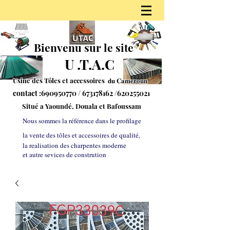
Bienvenu sur le site
U
.
T.A.C
Usine des Tôles et accessoires 𝐝𝐮
𝐂𝐚𝐦𝐞𝐫𝐨𝐮𝐧
contact :
690950770
/
673178162
/620255021
S
itué a Yaoundé, Douala et Bafoussam
Nous sommes la référe
nce dans le profilage
la vente des tôles et accessoires de qualité,
la realisation des charpentes moderne
et autre sevices de constrution