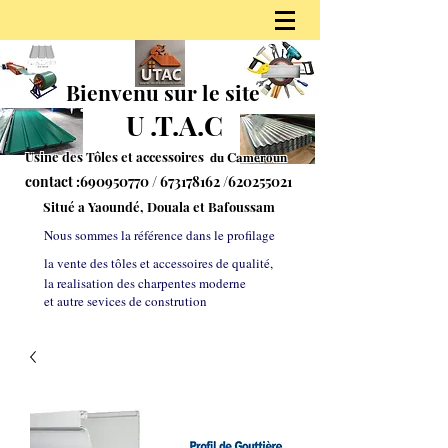
Bienvenu sur le site
U
.
T.A.C
Usine des Tôles et accessoires 𝐝𝐮
𝐂𝐚𝐦𝐞𝐫𝐨𝐮𝐧
contact :
690950770
/
673178162
/620255021
S
itué a Yaoundé, Douala et Bafoussam
Nous sommes la référe
nce dans le profilage
la vente des tôles et accessoires de qualité,
la realisation des charpentes moderne
et autre sevices de constrution