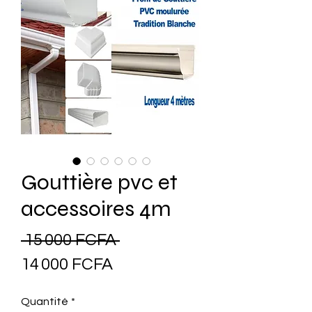
Gouttière pvc et
accessoires 4m
Prix
 15 000 FCFA 
Prix
original
14 000 FCFA
promotionnel
Quantité
*