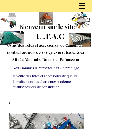
Bienvenu sur le site
U
.
T.A.C
Usine des Tôles et accessoires 𝐝𝐮
𝐂𝐚𝐦𝐞𝐫𝐨𝐮𝐧
contact :
690950770
/
673178162
/620255021
S
itué a Yaoundé, Douala et Bafoussam
Nous sommes la référe
nce dans le profilage
la vente des tôles et accessoires de qualité,
la realisation des charpentes moderne
et autre sevices de constrution