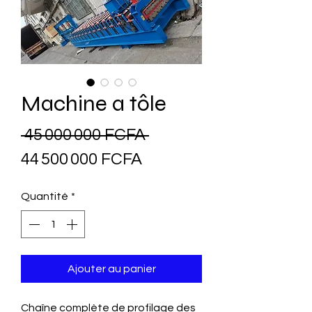
Machine a tôle
Prix
 45 000 000 FCFA 
Prix
original
44 500 000 FCFA
promotionnel
Quantité
*
Ajouter au panier
Chaîne complète de profilage des