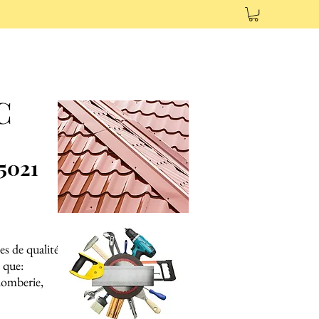
AC
5021
es de qualité,
 que:
plomberie,