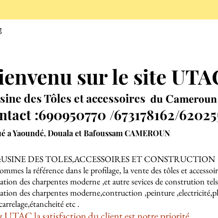
g
ienvenu sur le site UT
sine des Tôles et accessoires 𝐝𝐮 𝐂𝐚𝐦𝐞𝐫𝐨𝐮𝐧
ntact :690950770 /673178162/62025
ué a Yaoundé, Douala et Bafoussam CAMEROUN
:USINE DES TOLES,ACCESSOIRES ET CONSTRUCTION
mmes la référence dans le profilage, la vente des tôles et accessoir
isation des charpentes moderne ,et autre sevices de constrution tels
isation des charpentes moderne,contruction ,peinture ,electricité,
carrelage,étancheité etc .
 UTAC la satisfaction du client est notre priorité