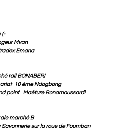
 (-
angeur Mvan
eau de tradex Emana
ché rail BONABERI
ariat 10 ème Ndogbong
nd point Maéture Bonamoussardi
rale marché B
Savonnerie sur la roue de Foumban