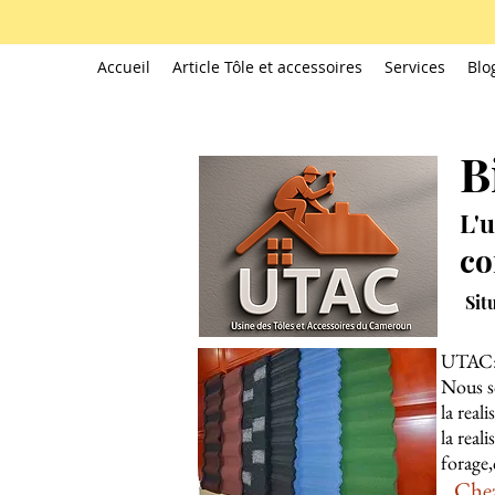
Accueil
Article Tôle et accessoires
Services
Blo
B
L'u
co
Sit
UTAC
Nous so
la real
la real
forage,
Chez