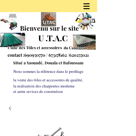
Bienvenu sur le site
U
.
T.A.C
Usine des Tôles et accessoires 𝐝𝐮
𝐂𝐚𝐦𝐞𝐫𝐨𝐮𝐧
contact :
690950770
/
673178162
/620255021
S
itué a Yaoundé, Douala et Bafoussam
Nous sommes la référe
nce dans le profilage
la vente des tôles et accessoires de qualité,
la realisation des charpentes moderne
et autre sevices de constrution