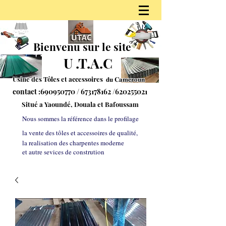
Bienvenu sur le site
U
.
T.A.C
Usine des Tôles et accessoires 𝐝𝐮
𝐂𝐚𝐦𝐞𝐫𝐨𝐮𝐧
contact :
690950770
/
673178162
/620255021
S
itué a Yaoundé, Douala et Bafoussam
Nous sommes la référe
nce dans le profilage
la vente des tôles et accessoires de qualité,
la realisation des charpentes moderne
et autre sevices de constrution