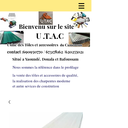
Bienvenu sur le site
U
.
T.A.C
Usine des Tôles et accessoires 𝐝𝐮
𝐂𝐚𝐦𝐞𝐫𝐨𝐮𝐧
contact :
690950770
/
673178162
/620255021
S
itué a Yaoundé, Douala et Bafoussam
Nous sommes la référe
nce dans le profilage
la vente des tôles et accessoires de qualité,
la realisation des charpentes moderne
et autre sevices de constrution