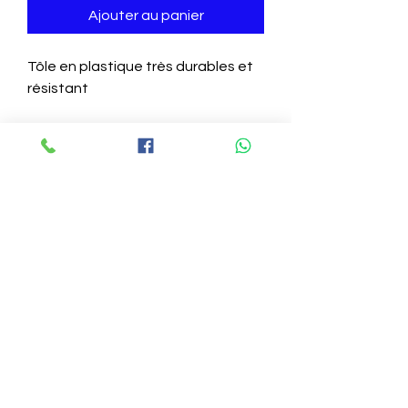
Ajouter au panier
Tôle en plastique très durables et 
résistant 
Localisation au Cameroun
**Yaoundé:
690950770
Nous somme au niveau de ENEO Olembé (-
Nous somme aussi au niveau de l'échangeur Mvan
Nous somme également au niveau de tradex Emana
**Douala:
673178162
Nous somme au niveau de carrefour Marché rail BONABERI
Nous somme aussi au niveau du
Commisariat 10 ème Ndogbong
Nous somme également au niveau du Rond point Maéture Bonamoussardi
**Bafoussam:
620255021
Nous somme au niveau de
Entré cathédrale marché B
Nous somme aussi au niveau de lancines Savonnerie sur la roue de Foumban