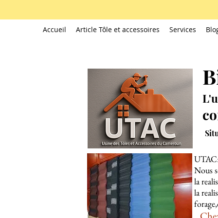
Accueil
Article Tôle et accessoires
Services
Blo
B
L'u
co
Sit
UTAC
Nous so
la real
la real
forage,
Chez