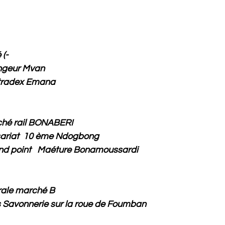
 (-
angeur Mvan
eau de tradex Emana
ché rail BONABERI
ariat 10 ème Ndogbong
nd point Maéture Bonamoussardi
rale marché B
Savonnerie sur la roue de Foumban