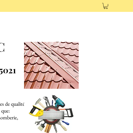
AC
5021
es de qualité,
 que:
plomberie,