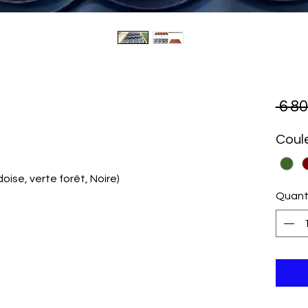
 6 8
Coul
oise, verte forêt, Noire)
Quant