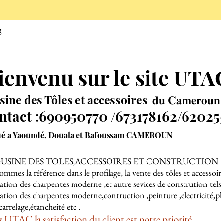
g
ienvenu sur le site UT
sine des Tôles et accessoires 𝐝𝐮 𝐂𝐚𝐦𝐞𝐫𝐨𝐮𝐧
ntact :690950770 /673178162/62025
ué a Yaoundé, Douala et Bafoussam CAMEROUN
:USINE DES TOLES,ACCESSOIRES ET CONSTRUCTION
mmes la référence dans le profilage, la vente des tôles et accessoir
isation des charpentes moderne ,et autre sevices de constrution tels
isation des charpentes moderne,contruction ,peinture ,electricité,
carrelage,étancheité etc .
 UTAC la satisfaction du client est notre priorité