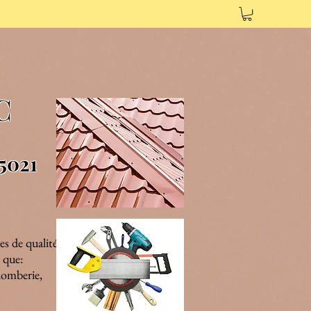
AC
5021
es de qualité,
 que:
plomberie,