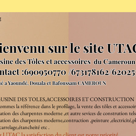
g
ienvenu sur le site UT
sine des Tôles et accessoires 𝐝𝐮 𝐂𝐚𝐦𝐞𝐫𝐨𝐮𝐧
ntact :690950770 /673178162/62025
ué a Yaoundé, Douala et Bafoussam CAMEROUN
:USINE DES TOLES,ACCESSOIRES ET CONSTRUCTION
mmes la référence dans le profilage, la vente des tôles et accessoir
isation des charpentes moderne ,et autre sevices de constrution tels
isation des charpentes moderne,contruction ,peinture ,electricité,
carrelage,étancheité etc .
 UTAC la satisfaction du client est notre priorité