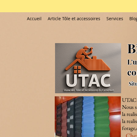
Accueil
Article Tôle et accessoires
Services
Blo
B
L'u
co
Sit
UTAC
Nous so
la real
la real
forage,
Chez