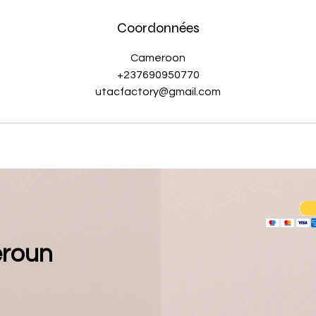
Coordonnées
Cameroon
+237690950770
utacfactory@gmail.com
eroun