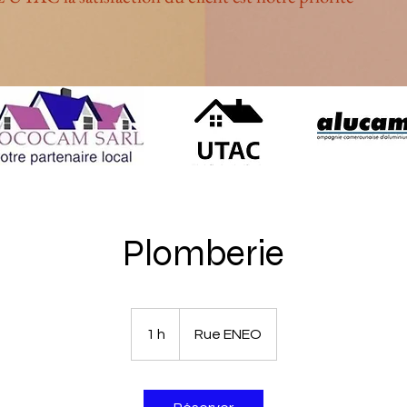
Plomberie
1 h
1
Rue ENEO