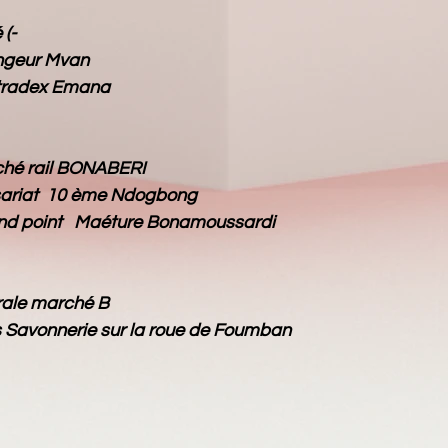
 (-
angeur Mvan
eau de tradex Emana
ché rail BONABERI
ariat 10 ème Ndogbong
nd point Maéture Bonamoussardi
rale marché B
Savonnerie sur la roue de Foumban