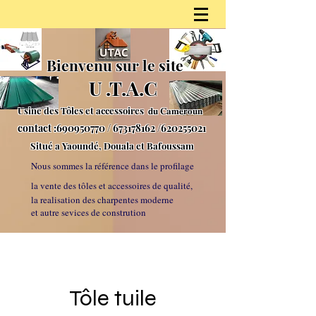
Bienvenu sur le site
U
.
T.A.C
Usine des Tôles et accessoires 𝐝𝐮
𝐂𝐚𝐦𝐞𝐫𝐨𝐮𝐧
contact :
690950770
/
673178162
/620255021
S
itué a Yaoundé, Douala et Bafoussam
Nous sommes la référe
nce dans le profilage
la vente des tôles et accessoires de qualité,
la realisation des charpentes moderne
et autre sevices de constrution
Tôle tuile