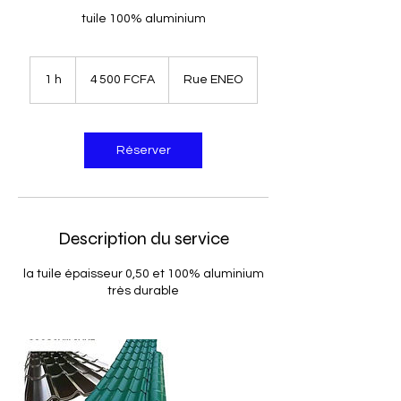
tuile 100% aluminium
4 500
francs
1 h
1
4 500 FCFA
Rue ENEO
CFA
(BEAC)
Réserver
Description du service
la tuile épaisseur 0,50 et 100% aluminium
très durable