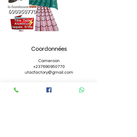
Coordonnées
Cameroon
+237690950770
utacfactory@gmail.com
Localisation au Cameroun
**Yaoundé:
690950770
Nous somme au niveau de ENEO Olembé (-